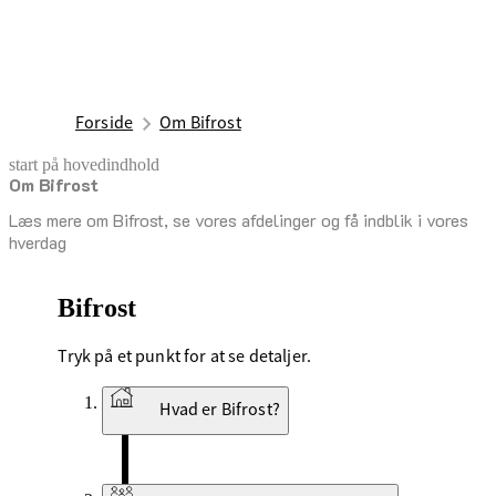
Forside
Om Bifrost
start på hovedindhold
Om Bifrost
senest opdateret 22. maj 2026
Læs mere om Bifrost, se vores afdelinger og få indblik i vores
hverdag
Bifrost
Tryk på et punkt for at se detaljer.
Hvad er Bifrost?