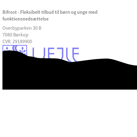
Bifrost - Fleksibelt tilbud til børn og unge med
funktionsnedsættelse
Overbyparken 30 B
7080 Børkop
CVR. 29189900
Webtilgængelighedserklæring
Databeskyttelse
Vejle Kommune