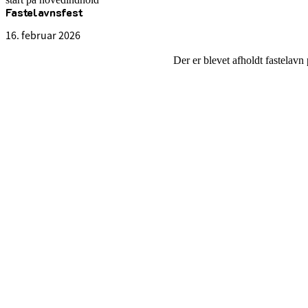
Fastelavnsfest
senest opdateret 4. marts 2026
16. februar 2026
Der er blevet afholdt fastelavn